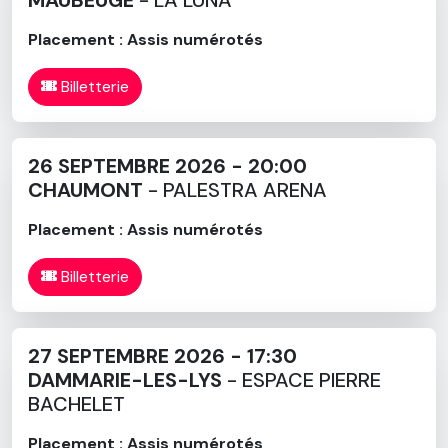
Manu Simoens dans le rôle de Michael Jones,
les GOLDMEN vont continuer à écumer les scènes pour le
Placement : Assis numérotés
35ème anniversaire de la tournée Fredericks Goldman
Jones. Revivez le temps d’une soirée le phénomène des
Billetterie
années 1980 à 2000 où chacun peut fredonner ses
refrains préférés de Jean-Jacques Goldman, connu
également à l’international grâce à l’album D’EUX de Céline
26 SEPTEMBRE 2026 - 20:00
Dion qu’il a écrit spécialement pour l’artiste, mais aussi du
CHAUMONT
- PALESTRA ARENA
trio, depuis « Envole-moi » en passant par « A nos actes
manqués » ou encore « Il suffira d’un signe ».
Placement : Assis numérotés
Billetterie
27 SEPTEMBRE 2026 - 17:30
DAMMARIE-LES-LYS
- ESPACE PIERRE
BACHELET
Placement : Assis numérotés