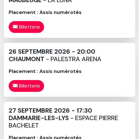
Manu Simoens dans le rôle de Michael Jones,
les GOLDMEN vont continuer à écumer les scènes pour le
Placement : Assis numérotés
35ème anniversaire de la tournée Fredericks Goldman
Jones. Revivez le temps d’une soirée le phénomène des
Billetterie
années 1980 à 2000 où chacun peut fredonner ses
refrains préférés de Jean-Jacques Goldman, connu
également à l’international grâce à l’album D’EUX de Céline
26 SEPTEMBRE 2026 - 20:00
Dion qu’il a écrit spécialement pour l’artiste, mais aussi du
CHAUMONT
- PALESTRA ARENA
trio, depuis « Envole-moi » en passant par « A nos actes
manqués » ou encore « Il suffira d’un signe ».
Placement : Assis numérotés
Billetterie
27 SEPTEMBRE 2026 - 17:30
DAMMARIE-LES-LYS
- ESPACE PIERRE
BACHELET
Placement : Assis numérotés