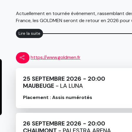
Actuellement en tournée événement, rassemblant des c
France, les GOLDMEN seront de retour en 2026 pour 
Jean-Jacques GOLDMAN à celui du trio FREDERICKS
Lire la suite
Porté par Alain Stevez, véritable miroir vocal du chant
Fredericks, et Manu Simoens dans le rôle de Michael
https://www.goldmen.fr
les scènes pour le 35ème anniversaire de la tournée 
d’une soirée le phénomène des années 1980 à 2000 o
préférés de Jean-Jacques Goldman, connu également à 
25 SEPTEMBRE 2026 - 20:00
Céline Dion qu’il a écrit spécialement pour l’artiste, ma
MAUBEUGE
- LA LUNA
passant par « A nos actes manqués » ou encore « Il suff
Placement : Assis numérotés
26 SEPTEMBRE 2026 - 20:00
CHAUMONT
- PALESTRA ARENA