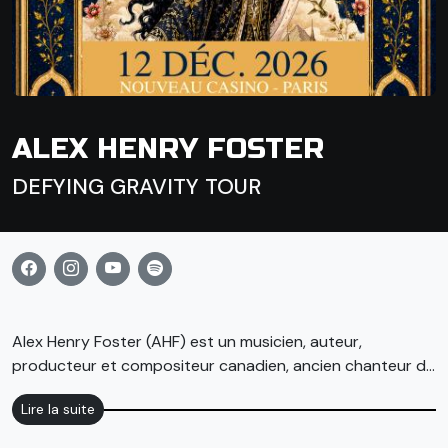
ALEX HENRY FOSTER
DEFYING GRAVITY TOUR
Alex Henry Foster (AHF) est un musicien, auteur,
producteur et compositeur canadien, ancien chanteur du
groupe Your Favorite Enemies (YFE), nommé aux Juno
Lire la suite
Awards dans la catégorie post-rock/noise.