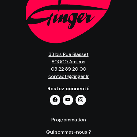
combiner le résultat de leurs musiques ? Alors on aurait
Alex Henry Foster. » — Radio Trojka (Pologne)
« Sonic Youth rencontre Slint lors d’une fête organisée
par Mogwai. » — Silent Radio (Royaume-Uni)
33 bis Rue Blasset
80000 Amiens
03 22 89 20 00
contact@ginger.fr
Restez connecté
Programmation
Qui sommes-nous ?