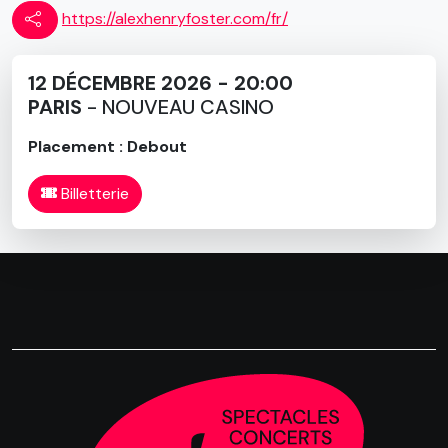
Qualifié d’"artiste DIY inattendu" par le magazine Rolling
https://alexhenryfoster.com/fr/
Stone, Alex Henry Foster s’est imposé comme un
performeur live unique et profondément immersif, réputé
12 DÉCEMBRE 2026 - 20:00
pour transformer ses concerts en expériences
PARIS
- NOUVEAU CASINO
émotionnelles intenses et imprévisibles. Soutenu par The
Long Shadows, ses performances mêlent des paysages
Placement : Debout
sonores post-rock expansifs, de l’improvisation, une
vulnérabilité brute et une intensité cathartique, créant
Billetterie
une ambiance que beaucoup décrivent comme plus
proche d’un événement spirituel que d’un concert
traditionnel.
Une soirée avec la musique d’Alex Henry Foster (& The
Long Shadows) ressemble à une expérience spirituelle :
immersive, intime, hypnotique et intense, à la croisée du
post-rock, du rock gothique, de l’expérimentation
ambiante et de l’abandon émotionnel.
« Swans, Radiohead ou Nick Cave ? Et si on pouvait