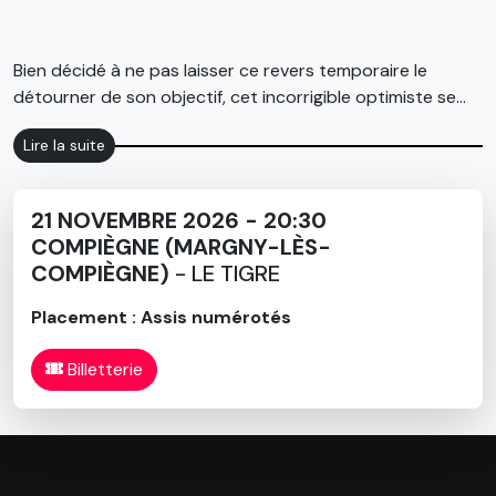
Bien décidé à ne pas laisser ce revers temporaire le
détourner de son objectif, cet incorrigible optimiste se
lance dans une quête éperdue de la félicité.
Lire la suite
La morale de ce mémorable voyage initiatique pourrait,
selon lui, se résumer ainsi : "Pour vivre heureux, vivons
cachés certes, mais surtout loin de sa femme et de ses
21 NOVEMBRE 2026 - 20:30
enfants."
COMPIÈGNE (MARGNY-LÈS-
COMPIÈGNE)
- LE TIGRE
Placement : Assis numérotés
Billetterie